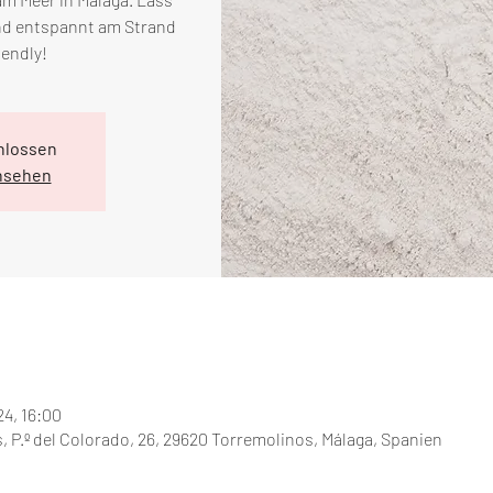
nd entspannt am Strand
iendly!
hlossen
nsehen
24, 16:00
, P.º del Colorado, 26, 29620 Torremolinos, Málaga, Spanien