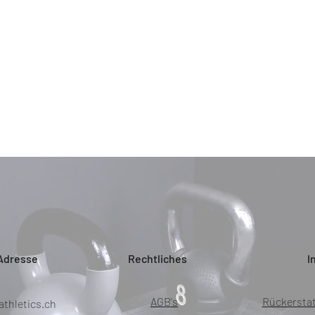
Adresse
Rechtliches
I
AGB's
Rückersta
athletics.ch