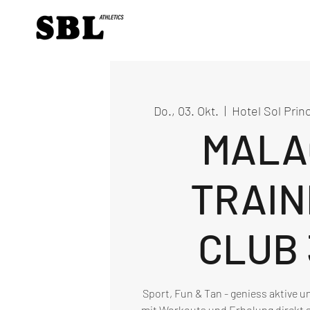
Do., 03. Okt.
  |  
Hotel Sol Prin
MALA
TRAIN
CLUB 
Sport, Fun & Tan - geniess aktive 
mit Workouts und Erholung direkt a