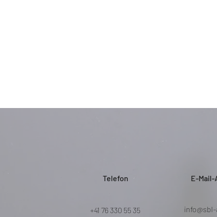
Telefon
E-Mail-
info@sbl-
+41 76 330 55 35