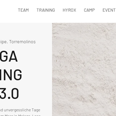
TEAM
TRAINING
HYROX
CAMP
EVENT
cipe, Torremolinos
GA
ING
3.0
und unvergessliche Tage
m Meer in Malaga. Lass