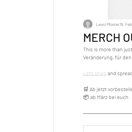
Leoni Pfoster
16. Feb
MERCH O
This is more than just
Veränderung, für den 
Let’s shop
 and spread
🛒 Ab jetzt vorbestell
📦 ab März bei euch