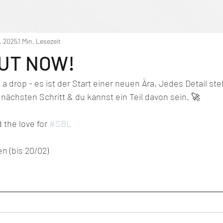
. 2025
1 Min. Lesezeit
UT NOW!
 a drop - es ist der Start einer neuen Ära. Jedes Detail steh
nächsten Schritt & du kannst ein Teil davon sein. 🚀
 the love for 
#SBL
en (bis 20/02)