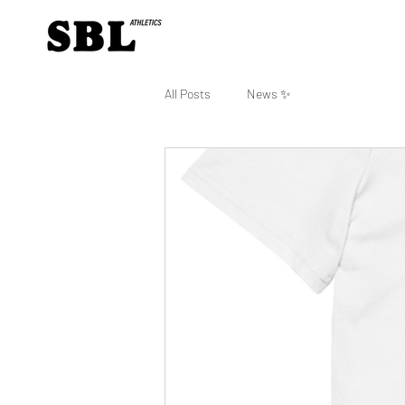
All Posts
News ✨