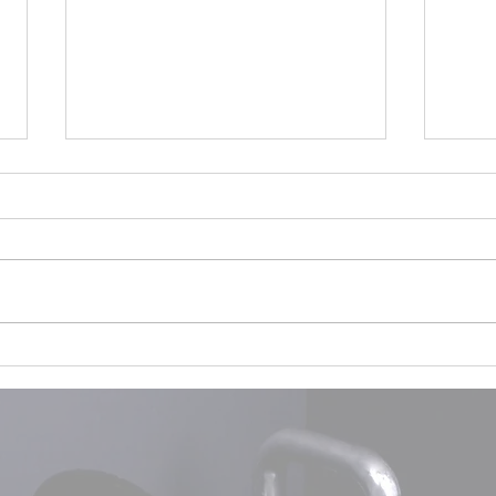
SWEAT & SIP - train hard. sip
HAPP
easy. connect real.
CHOC