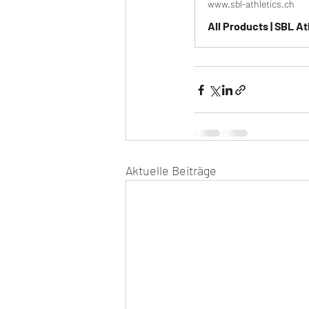
www.sbl-athletics.ch
All Products | SBL At
Aktuelle Beiträge