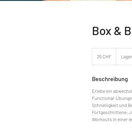
Box & B
25
Schweizer
25 CHF
Lager
Franken
Beschreibung
Erlebe ein abwechsl
Functional-Übungen
Schnelligkeit und B
Fortgeschrittene: J
Workouts in einer 