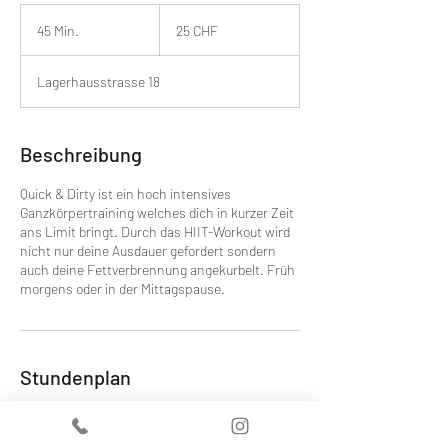
25
Schweizer
45 Min.
4
25 CHF
Franken
5
M
Lagerhausstrasse 18
i
n
.
Beschreibung
Quick & Dirty ist ein hoch intensives
Ganzkörpertraining welches dich in kurzer Zeit
ans Limit bringt. Durch das HIIT-Workout wird
nicht nur deine Ausdauer gefordert sondern
auch deine Fettverbrennung angekurbelt. Früh
morgens oder in der Mittagspause.
Stundenplan