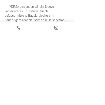
Im VERSA geniessen wir ein liebevoll
vorbereitetes Frühstück: frisch
aufgeschnittene Bagels, Joghurt mit
knusprigem Granola, sowie ein Heissgetränk
nach Wahl - darunter natürlich richtig guter
Kaffee. Mineralwasser mit und ohne
Kohlensäure ist ebenfalls inklusive.
Stundenplan